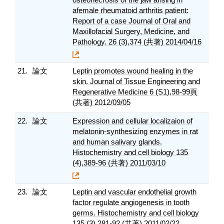
afemale rheumatoid arthritis patient:
Report of a case Journal of Oral and
Maxillofacial Surgery, Medicine, and
Pathology. 26 (3),374 (共著) 2014/04/16
21.
論文
Leptin promotes wound healing in the
skin. Journal of Tissue Engineering and
Regenerative Medicine 6 (S1),98-99頁
(共著) 2012/09/05
22.
論文
Expression and cellular localizaion of
melatonin-synthesizing enzymes in rat
and human salivary glands.
Histochemistry and cell biology 135
(4),389-96 (共著) 2011/03/10
23.
論文
Leptin and vascular endothelial growth
factor regulate angiogenesis in tooth
germs. Histochemistry and cell biology
135 (3),281-92 (共著) 2011/02/22