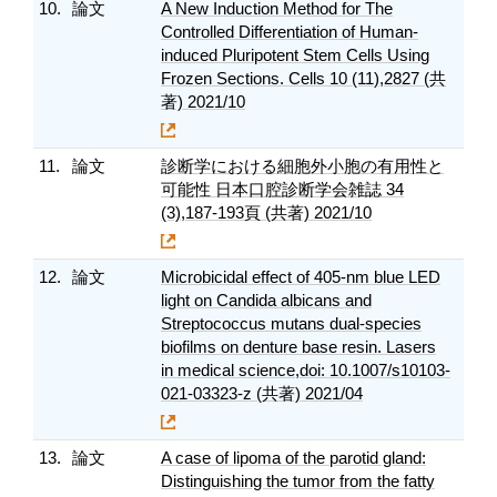
10.
論文
A New Induction Method for The
Controlled Differentiation of Human-
induced Pluripotent Stem Cells Using
Frozen Sections. Cells 10 (11),2827 (共
著) 2021/10
11.
論文
診断学における細胞外小胞の有用性と
可能性 日本口腔診断学会雑誌 34
(3),187-193頁 (共著) 2021/10
12.
論文
Microbicidal effect of 405-nm blue LED
light on Candida albicans and
Streptococcus mutans dual-species
biofilms on denture base resin. Lasers
in medical science,doi: 10.1007/s10103-
021-03323-z (共著) 2021/04
13.
論文
A case of lipoma of the parotid gland:
Distinguishing the tumor from the fatty