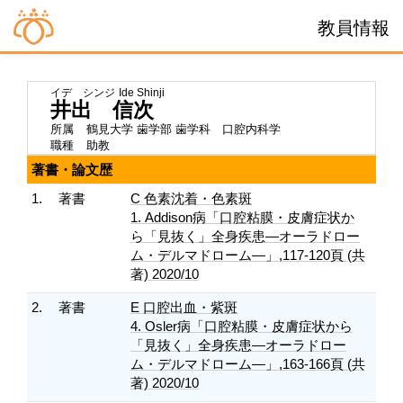
教員情報
イデ シンジ
Ide Shinji
井出 信次
所属
鶴見大学 歯学部 歯学科 口腔内科学
職種
助教
著書・論文歴
1.
著書
C 色素沈着・色素斑
1. Addison病「口腔粘膜・皮膚症状か
ら「見抜く」全身疾患―オーラドロー
ム・デルマドローム―」,117-120頁 (共
著) 2020/10
2.
著書
E 口腔出血・紫斑
4. Osler病「口腔粘膜・皮膚症状から
「見抜く」全身疾患―オーラドロー
ム・デルマドローム―」,163-166頁 (共
著) 2020/10