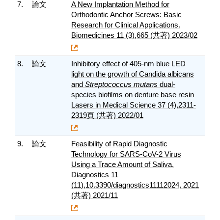
7.
論文
A New Implantation Method for
Orthodontic Anchor Screws: Basic
Research for Clinical Applications.
Biomedicines 11 (3),665 (共著) 2023/02
8.
論文
Inhibitory effect of 405-nm blue LED
light on the growth of Candida albicans
and
Streptococcus mutans
dual-
species biofilms on denture base resin
Lasers in Medical Science 37 (4),2311-
2319頁 (共著) 2022/01
9.
論文
Feasibility of Rapid Diagnostic
Technology for SARS-CoV-2 Virus
Using a Trace Amount of Saliva.
Diagnostics 11
(11),10.3390/diagnostics11112024, 2021
(共著) 2021/11