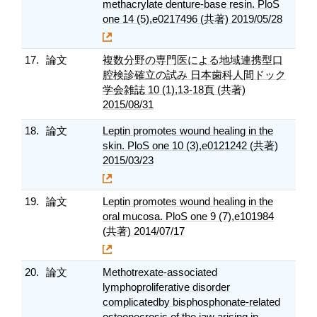
methacrylate denture-base resin. PloS
one 14 (5),e0217496 (共著) 2019/05/28
17.
論文
複数分野の専門医による地域連携型口
腔検診確立の試み 日本歯科人間ドック
学会雑誌 10 (1),13-18頁 (共著)
2015/08/31
18.
論文
Leptin promotes wound healing in the
skin. PloS one 10 (3),e0121242 (共著)
2015/03/23
19.
論文
Leptin promotes wound healing in the
oral mucosa. PloS one 9 (7),e101984
(共著) 2014/07/17
20.
論文
Methotrexate-associated
lymphoproliferative disorder
complicatedby bisphosphonate-related
osteonecrosis of the jaw arising in