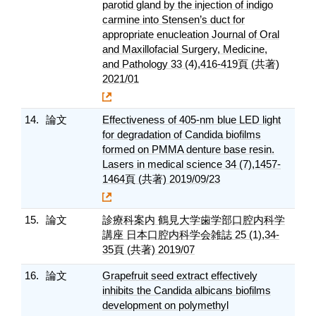
parotid gland by the injection of indigo
carmine into Stensen’s duct for
appropriate enucleation Journal of Oral
and Maxillofacial Surgery, Medicine,
and Pathology 33 (4),416-419頁 (共著)
2021/01
14.
論文
Effectiveness of 405-nm blue LED light
for degradation of Candida biofilms
formed on PMMA denture base resin.
Lasers in medical science 34 (7),1457-
1464頁 (共著) 2019/09/23
15.
論文
診療科案内 鶴見大学歯学部口腔内科学
講座 日本口腔内科学会雑誌 25 (1),34-
35頁 (共著) 2019/07
16.
論文
Grapefruit seed extract effectively
inhibits the Candida albicans biofilms
development on polymethyl