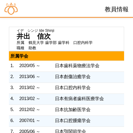
教員情報
イデ シンジ
Ide Shinji
井出 信次
所属
鶴見大学 歯学部 歯学科 口腔内科学
職種
助教
所属学会
1.
2020/05 ～
日本歯科薬物療法学会
2.
2013/06 ～
日本創傷治癒学会
3.
2013/02 ～
日本口腔内科学会
4.
2013/02 ～
日本有病者歯科医療学会
5.
2012/02 ～
日本抗加齢医学会
6.
2007/01 ～
日本口腔腫瘍学会
7.
2005/06 ～
日本顎関節学会