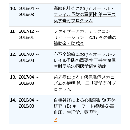
10.
2018/04 ～
高齢化社会にむけたオーラル・
2019/03
フレイル予防の重要性 第一三共
奨学寄付プログラム
11.
2017/12 ～
ファイザーアカデミックコント
2018/01
リビューション 2017 その他の
補助金・助成金
12.
2017/09 ～
心不全治療におけるオーラル•フ
2019/08
レイル予防の重要性 三井生命厚
生財団第50回医学研究助成
13.
2017/04 ～
歯周病による心疾患発症メカニ
2018/03
ズムの解明 第一三共奨学寄付プ
ログラム
14.
2016/04 ～
自律神経による心機能制御 基盤
2018/03
研究（B) キーワード(循環器•高
血圧、生理学、薬理学)