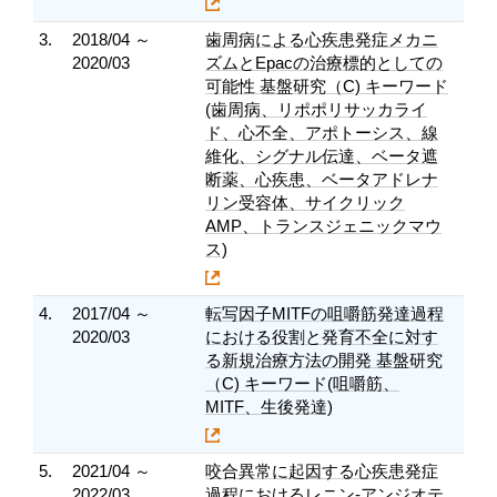
3.
2018/04 ～
歯周病による心疾患発症メカニ
2020/03
ズムとEpacの治療標的としての
可能性 基盤研究（C) キーワード
(歯周病、リポポリサッカライ
ド、心不全、アポトーシス、線
維化、シグナル伝達、ベータ遮
断薬、心疾患、ベータアドレナ
リン受容体、サイクリック
AMP、トランスジェニックマウ
ス)
4.
2017/04 ～
転写因子MITFの咀嚼筋発達過程
2020/03
における役割と発育不全に対す
る新規治療方法の開発 基盤研究
（C) キーワード(咀嚼筋、
MITF、生後発達)
5.
2021/04 ～
咬合異常に起因する心疾患発症
2022/03
過程におけるレニン-アンジオテ