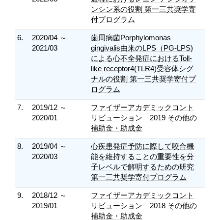
ンシン系の役割 第一三共奨学寄
付プログラム
6.
2020/04 ～
歯周病菌Porphylomonas
2021/03
gingivalis由来のLPS（PG-LPS)
による心不全発症におけるToll-
like receptor4(TLR4)受容体シグ
ナルの役割 第一三共奨学寄付プ
ログラム
7.
2019/12 ～
ファイザーアカデミックコント
2020/01
リビューション 2019 その他の
補助金・助成金
8.
2019/04 ～
心疾患発症予防に際して咬合機
2020/03
能を維持することの重要性を分
子レベルで解明するための研究
第一三共奨学寄付プログラム
9.
2018/12 ～
ファイザーアカデミックコント
2019/01
リビューション 2018 その他の
補助金・助成金