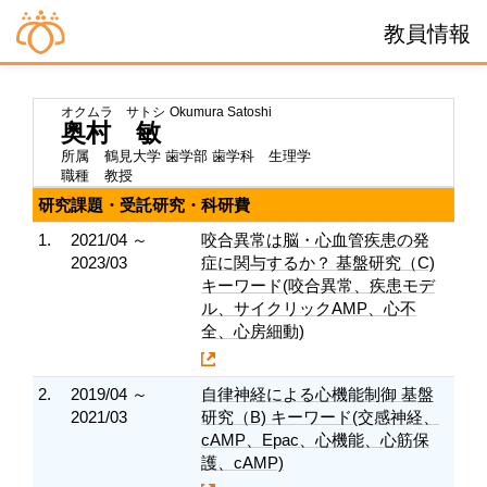
教員情報
オクムラ サトシ
Okumura Satoshi
奥村 敏
所属
鶴見大学 歯学部 歯学科 生理学
職種
教授
研究課題・受託研究・科研費
1.
2021/04 ～
咬合異常は脳・心血管疾患の発
2023/03
症に関与するか？ 基盤研究（C)
キーワード(咬合異常、疾患モデ
ル、サイクリックAMP、心不
全、心房細動)
2.
2019/04 ～
自律神経による心機能制御 基盤
2021/03
研究（B) キーワード(交感神経、
cAMP、Epac、心機能、心筋保
護、cAMP)