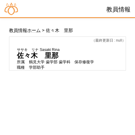
教員情報
教員情報ホーム
> 佐々木 里那
（最終更新日 : null）
ササキ リナ
Sasaki Rina
佐々木 里那
所属
鶴見大学 歯学部 歯学科 保存修復学
職種
学部助手