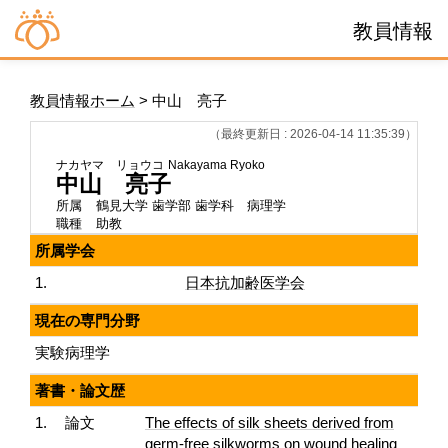
教員情報
教員情報ホーム
> 中山 亮子
（最終更新日 : 2026-04-14 11:35:39）
ナカヤマ リョウコ
Nakayama Ryoko
中山 亮子
所属
鶴見大学 歯学部 歯学科 病理学
職種
助教
所属学会
1.
日本抗加齢医学会
現在の専門分野
実験病理学
著書・論文歴
1.
論文
The effects of silk sheets derived from
germ-free silkworms on wound healing