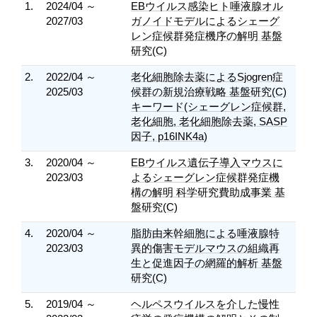
1.
2024/04 ～
EBウイルス感染ヒト唾液腺オル
2027/03
ガノイドモデルによるシェーグ
レン症候群発症機序の解明 基盤
研究(C)
2.
2022/04 ～
老化細胞除去薬によるSjogren症
2025/03
候群の新規治療戦略 基盤研究(C)
キーワード(シェーグレン症候群,
老化細胞, 老化細胞除去薬, SASP
因子, p16INK4a)
3.
2020/04 ～
EBウイルス遺伝子導入マウスに
2023/03
よるシェーグレン症候群発症機
構の解明 科学研究費助成事業 基
盤研究(C)
4.
2020/04 ～
脂肪由来幹細胞による唾液腺特
2023/03
異的傷害モデルマウスの組織再
生と促進因子の網羅的解析 基盤
研究(C)
5.
2019/04 ～
ヘルペスウイルスを介した慢性