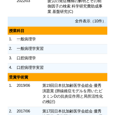
2022/03
疲労の発症機構の解明とその制
御因子の検索 科学研究費助成事
業 基盤研究(C)
全件表示（10件）
授業科目
1.
一般病理学
2.
一般病理学実習
3.
口腔病理学
4.
口腔病理学実習
受賞学術賞
1.
2019/06
第19回日本抗加齢医学会総会 優秀
演題賞 (肺線維症モデルを用いたビ
タミンDの抗炎症作用と局所活性化
の検討)
2.
2017/06
第17回日本抗加齢医学会総会 優秀