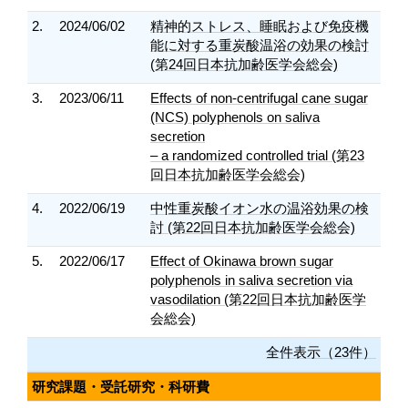
2.
2024/06/02
精神的ストレス、睡眠および免疫機
能に対する重炭酸温浴の効果の検討
(第24回日本抗加齢医学会総会)
3.
2023/06/11
Effects of non-centrifugal cane sugar
(NCS) polyphenols on saliva
secretion
– a randomized controlled trial (第23
回日本抗加齢医学会総会)
4.
2022/06/19
中性重炭酸イオン水の温浴効果の検
討 (第22回日本抗加齢医学会総会)
5.
2022/06/17
Effect of Okinawa brown sugar
polyphenols in saliva secretion via
vasodilation (第22回日本抗加齢医学
会総会)
全件表示（23件）
研究課題・受託研究・科研費