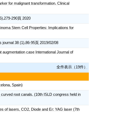
ker for malignant transformation. Clinical
 (5),279-290頁 2020
inoma Stem Cell Properties: Implications for
als journal 38 (1),86-95頁 2019/02/08
t augmentation case International Journal of
全件表示（19件）
celona, Spain)
 curved root canals. (10th ISLD congress held in
pes of lasers, CO2, Diode and Er: YAG laser (7th