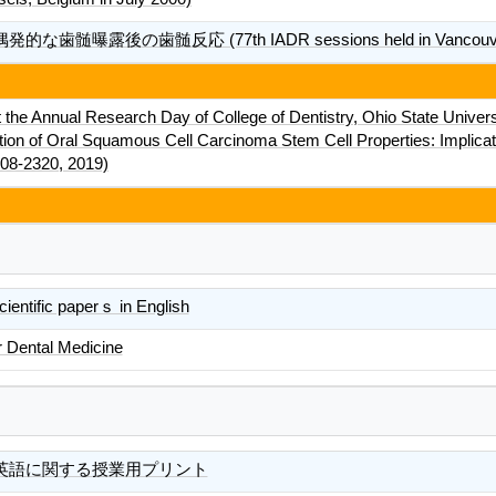
歯髄曝露後の歯髄反応 (77th IADR sessions held in Vancouver
t the Annual Research Day of College of Dentistry, Ohio State Univers
tion of Oral Squamous Cell Carcinoma Stem Cell Properties: Implicat
308-2320, 2019)
ientific paperｓ in English
r Dental Medicine
英語に関する授業用プリント