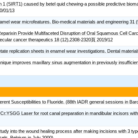
n 1 (SIRT1) caused by betel quid chewing-a possible predictive biomar
0/01/13
namel wear microfeatures. Bio-medical materials and engineering 31
Reparixin Provide Multifaceted Disruption of Oral Squamous Cell Carc
ecular cancer therapeutics 18 (12),2308-2320頁 2019/12
etate replication sheets in enamel wear investigations. Dental materi
ique improves maxillary sinus augmentation in previously insufficien
rent Susceptibilities to Fluoride. (88th IADR general sessions in Bar
,Cr:YSGG Laser for root canal preparation in mandibular incisors with
study into the wound healing process after making incisions with 3 ty
els, Belgium in July 2000)