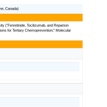
, Canada)
ity ("Fenretinide, Tocilizumab, and Reparixin
ions for Tertiary Chemoprevention;” Molecular