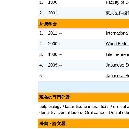
1.
1990
Faculty of D
2.
2001
東京医科歯
所属学会
1.
2011 ～
Internationa
2.
2000 ～
World Feder
3.
1990 ～
Life mememb
4.
2009 ～
Japanese So
5.
Japanese So
現在の専門分野
pulp biology / laser-tissue interactions / clini
dentistry, Dental lasers, Oral cancer, Dental ed
著書・論文歴