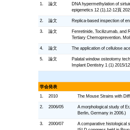
1.
論文
DNA hypermethylation of sirtui
epigenetics 12 (1),12-12頁 202
2.
論文
Replica-based inspection of e
3.
論文
Fenretinide, Tocilizumab, and 
Tertiary Chemoprevention. Mol
4.
論文
The application of cellulose ac
5.
論文
Palatal window osteotomy techn
Implant Dentistry 1 (1) 2015/12
学会発表
1.
2010
The Mouse Strains with Diffe
2.
2006/05
A morphological study of Er
Berlin, Germany in 2006.)
3.
2000/07
A comparative histological 
ISLD congress held in Bruss