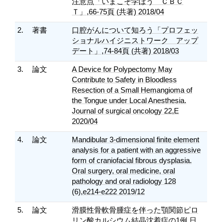
注意点「いまこそ学ぼう ＣＢＣ
Ｔ」,66-75頁 (共著) 2018/04
2.
著書
口腔がんについて知ろう「プロフェッ
ショナルハイジニストワーク アップ
デート」,74-84頁 (共著) 2018/03
3.
論文
A Device for Polypectomy May
Contribute to Safety in Bloodless
Resection of a Small Hemangioma of
the Tongue under Local Anesthesia.
Journal of surgical oncology 22,E
2020/04
4.
論文
Mandibular 3-dimensional finite element
analysis for a patient with an aggressive
form of craniofacial fibrous dysplasia.
Oral surgery, oral medicine, oral
pathology and oral radiology 128
(6),e214-e222 2019/12
5.
論文
滑膜性骨軟骨腫症を伴った顎関節ピロ
リン酸カルシウム結晶沈着症の1例 日