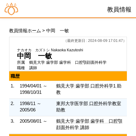
教員情報
教員情報ホーム
> 中岡 一敏
（最終更新日 : 2024-08-09 17:01:47）
ナカオカ カズトシ
Nakaoka Kazutoshi
中岡 一敏
所属
鶴見大学 歯学部 歯学科 口腔顎顔面外科学
職種
講師
職歴
1.
1994/04/01 ～
鶴見大学 歯学部 口腔外科学1 助
1998/10/31
教
2.
1998/11 ～
東邦大学医学部 口腔外科学教室
2005/06
助教
3.
2005/08/01 ～
鶴見大学 歯学部 歯学科 口腔顎
顔面外科学 講師