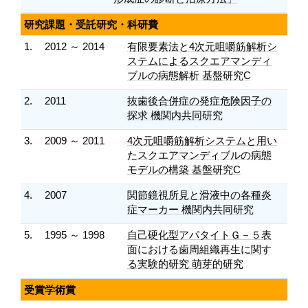
研究課題・受託研究・科研費
1.
2012 ～ 2014
有限要素法と4次元咀嚼筋解析シ
ステムによるスクエアマンディ
ブルの病態解析 基盤研究C
2.
2011
抜歯後合併症の発症危険因子の
探求 機関内共同研究
3.
2009 ～ 2011
4次元咀嚼筋解析システムと用い
たスクエアマンディブルの病態
モデルの構築 基盤研究C
4.
2007
関節鏡視所見と滑液中の各種炎
症マーカー 機関内共同研究
5.
1995 ～ 1998
自己硬化型アパタイトＧ－５表
面における歯周組織再生に関す
る実験的研究 萌芽的研究
受賞学術賞