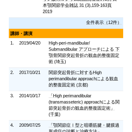
本顎関節学会雑誌 31 (3),159-163頁
2019
全件表示（12件）
講師・講演
1.
2019/04/20
High-peri-mandibular/
Submandibular アプローチによる 下
顎骨関節突起骨折の観血的整復固定
術 (埼玉)
2.
2017/10/21
関節突起骨折に対するHigh
perimandibular approachによる観血
的整復固定術 (京都)
3.
2014/10/17
「High perimandibular
(transmasseteric) approachによる関
節突起骨折の観血的整復固定術」
(千葉)
4.
2009/07/25
「顎関節症Ⅰ型と咀嚼筋腱・腱膜過
形成症の診断と治療方法」