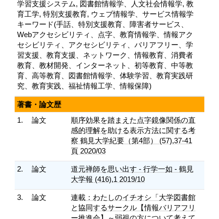
学習支援システム, 図書館情報学、人文社会情報学, 教
育工学, 特別支援教育, ウェブ情報学、サービス情報学
キーワード(手話、特別支援教育、障害者サービス、
Webアクセシビリティ、点字、教育情報学、情報アク
セシビリティ、アクセシビリティ、バリアフリー、学
習支援、教育支援、ネットワーク、情報教育、消費者
教育、教材開発、インターネット、初等教育、中等教
育、高等教育、図書館情報学、体験学習、教育実践研
究、教育実践、福祉情報工学、情報保障)
著書・論文歴
1.
論文
順序効果を踏まえた点字鏡像関係の直
感的理解を助ける表示方法に関する考
察 鶴見大学紀要（第4部） (57),37-41
頁 2020/03
2.
論文
道元禅師を思い出す - 行学一如 - 鶴見
大学報 (416),1 2019/10
3.
論文
連載：わたしのイチオシ「大学図書館
と協同するサークル【情報バリアフリ
ー推進会】～弱視の方について考えて