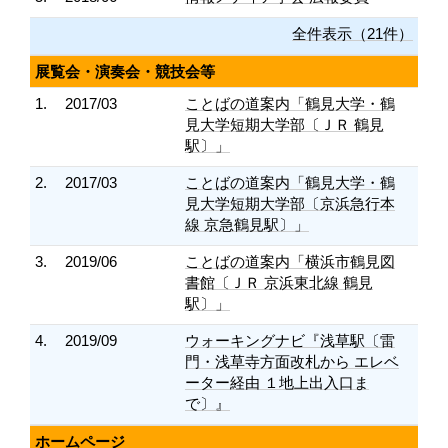
全件表示（21件）
展覧会・演奏会・競技会等
1.
2017/03
ことばの道案内「鶴見大学・鶴
見大学短期大学部〔ＪＲ 鶴見
駅〕」
2.
2017/03
ことばの道案内「鶴見大学・鶴
見大学短期大学部〔京浜急行本
線 京急鶴見駅〕」
3.
2019/06
ことばの道案内「横浜市鶴見図
書館〔ＪＲ 京浜東北線 鶴見
駅〕」
4.
2019/09
ウォーキングナビ『浅草駅〔雷
門・浅草寺方面改札から エレベ
ーター経由 １地上出入口ま
で〕』
ホームページ