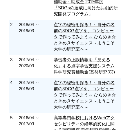
補助金・助成金 2019年度
「SDGsの達成に向けた共創的研
究開発プログラム」
2.
2018/04 ～
点字の秘密を探る！～自分の名
2019/03
前の3DCG点字を、コンピュー
タで作ってみよう～ ひらめき☆
ときめきサイエンス～ようこそ
大学の研究室へ～
3.
2017/04 ～
学習者の正誤情報を「見える
2020/03
化」する点字学習支援システム
科学研究費補助金(基盤研究(C))
4.
2017/04 ～
点字の秘密を探る！～自分の名
2018/03
前の3DCG点字を、コンピュー
タで作ってみよう～ ひらめき☆
ときめきサイエンス～ようこそ
大学の研究室へ～
5.
2016/04 ～
高等専門学校におけるWebアク
2017/03
セシビリティの経年的変化に関
する調査研究 科学研究費補助金