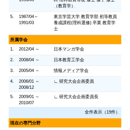
（教育学）
5.
1987/04～
東京学芸大学 教育学部 初等教員
1991/03
養成課程(理科選修) 卒業 教育学
士
所属学会
1.
2012/04 ～
日本マンガ学会
2.
2008/04 ～
日本教育工学会
3.
2005/04 ～
情報メディア学会
4.
2006/01 ～
∟ 研究大会企画委員
2008/12
5.
2009/01 ～
∟ 研究大会企画委員長
2010/07
全件表示（19件）
現在の専門分野