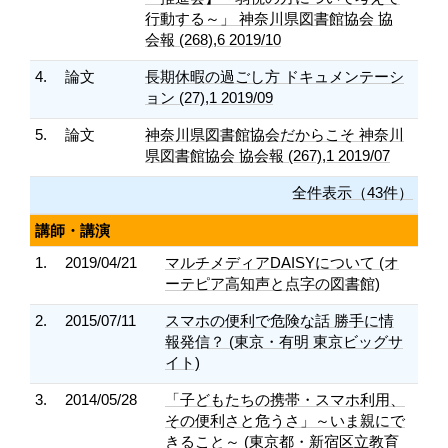
行動する～」 神奈川県図書館協会 協
会報 (268),6 2019/10
4.
論文
長期休暇の過ごし方 ドキュメンテーシ
ョン (27),1 2019/09
5.
論文
神奈川県図書館協会だからこそ 神奈川
県図書館協会 協会報 (267),1 2019/07
全件表示（43件）
講師・講演
1.
2019/04/21
マルチメディアDAISYについて (オ
ーテピア高知声と点字の図書館)
2.
2015/07/11
スマホの便利で危険な話 勝手に情
報発信？ (東京・有明 東京ビッグサ
イト)
3.
2014/05/28
「子どもたちの携帯・スマホ利用、
その便利さと危うさ」～いま親にで
きること～ (東京都・新宿区立教育