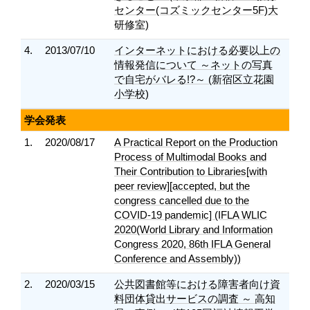
センター(コズミックセンター5F)大
研修室)
4.
2013/07/10
インターネットにおける必要以上の
情報発信について ～ネットの写真
で自宅がバレる!?～ (新宿区立花園
小学校)
学会発表
1.
2020/08/17
A Practical Report on the Production
Process of Multimodal Books and
Their Contribution to Libraries[with
peer review][accepted, but the
congress cancelled due to the
COVID-19 pandemic] (IFLA WLIC
2020(World Library and Information
Congress 2020, 86th IFLA General
Conference and Assembly))
2.
2020/03/15
公共図書館等における障害者向け資
料団体貸出サービスの調査 ～ 高知