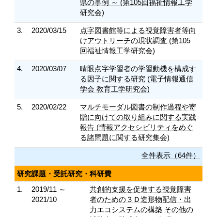
県の事例 ～ (第105回福祉情報工学
研究会)
3.
2020/03/15
点字図書館等による視覚障害者等向
けアウトリーチの現状調査 (第105
回福祉情報工学研究会)
4.
2020/03/07
晴眼点字学習者の学習動機を構成す
る因子に関する研究 (電子情報通信
学会 教育工学研究会)
5.
2020/02/22
マルチモーダル図書の制作過程や寄
贈に向けての取り組みに関する実践
報告 (情報アクセシビリティをめぐ
る諸問題に関する研究集会)
全件表示（64件）
研究課題・受託研究・科研費
1.
2019/11 ～
共創的支援を促進する視覚障害
2021/10
者のための３Ｄ造形物配信・出
力エコシステムの構築 その他の