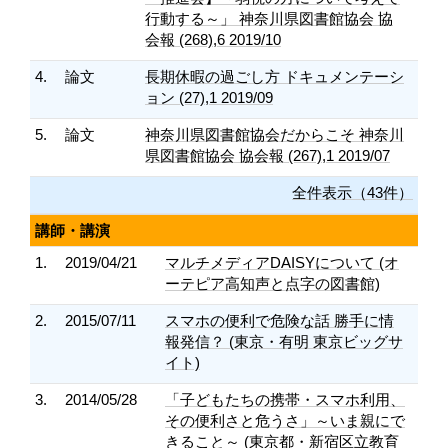
行動する～」 神奈川県図書館協会 協
会報 (268),6 2019/10
4.
論文
長期休暇の過ごし方 ドキュメンテーシ
ョン (27),1 2019/09
5.
論文
神奈川県図書館協会だからこそ 神奈川
県図書館協会 協会報 (267),1 2019/07
全件表示（43件）
講師・講演
1.
2019/04/21
マルチメディアDAISYについて (オ
ーテピア高知声と点字の図書館)
2.
2015/07/11
スマホの便利で危険な話 勝手に情
報発信？ (東京・有明 東京ビッグサ
イト)
3.
2014/05/28
「子どもたちの携帯・スマホ利用、
その便利さと危うさ」～いま親にで
きること～ (東京都・新宿区立教育