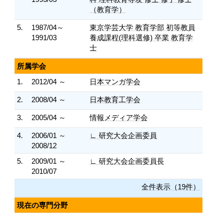
（教育学）
5.
1987/04～
東京学芸大学 教育学部 初等教員
1991/03
養成課程(理科選修) 卒業 教育学
士
所属学会
1.
2012/04 ～
日本マンガ学会
2.
2008/04 ～
日本教育工学会
3.
2005/04 ～
情報メディア学会
4.
2006/01 ～
∟ 研究大会企画委員
2008/12
5.
2009/01 ～
∟ 研究大会企画委員長
2010/07
全件表示（19件）
現在の専門分野