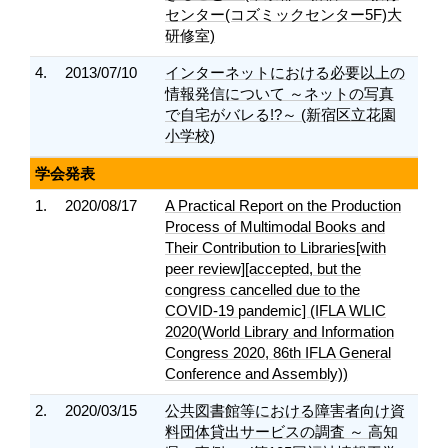
センター(コズミックセンター5F)大
研修室)
4.
2013/07/10
インターネットにおける必要以上の
情報発信について ～ネットの写真
で自宅がバレる!?～ (新宿区立花園
小学校)
学会発表
1.
2020/08/17
A Practical Report on the Production
Process of Multimodal Books and
Their Contribution to Libraries[with
peer review][accepted, but the
congress cancelled due to the
COVID-19 pandemic] (IFLA WLIC
2020(World Library and Information
Congress 2020, 86th IFLA General
Conference and Assembly))
2.
2020/03/15
公共図書館等における障害者向け資
料団体貸出サービスの調査 ～ 高知