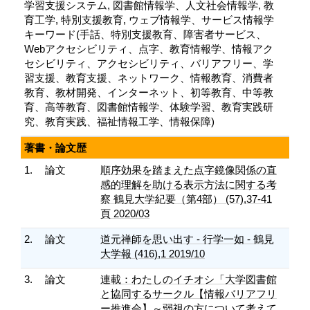
学習支援システム, 図書館情報学、人文社会情報学, 教
育工学, 特別支援教育, ウェブ情報学、サービス情報学
キーワード(手話、特別支援教育、障害者サービス、
Webアクセシビリティ、点字、教育情報学、情報アク
セシビリティ、アクセシビリティ、バリアフリー、学
習支援、教育支援、ネットワーク、情報教育、消費者
教育、教材開発、インターネット、初等教育、中等教
育、高等教育、図書館情報学、体験学習、教育実践研
究、教育実践、福祉情報工学、情報保障)
著書・論文歴
1.
論文
順序効果を踏まえた点字鏡像関係の直
感的理解を助ける表示方法に関する考
察 鶴見大学紀要（第4部） (57),37-41
頁 2020/03
2.
論文
道元禅師を思い出す - 行学一如 - 鶴見
大学報 (416),1 2019/10
3.
論文
連載：わたしのイチオシ「大学図書館
と協同するサークル【情報バリアフリ
ー推進会】～弱視の方について考えて