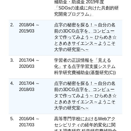
補助金・助成金 2019年度
「SDGsの達成に向けた共創的研
究開発プログラム」
2.
2018/04 ～
点字の秘密を探る！～自分の名
2019/03
前の3DCG点字を、コンピュー
タで作ってみよう～ ひらめき☆
ときめきサイエンス～ようこそ
大学の研究室へ～
3.
2017/04 ～
学習者の正誤情報を「見える
2020/03
化」する点字学習支援システム
科学研究費補助金(基盤研究(C))
4.
2017/04 ～
点字の秘密を探る！～自分の名
2018/03
前の3DCG点字を、コンピュー
タで作ってみよう～ ひらめき☆
ときめきサイエンス～ようこそ
大学の研究室へ～
5.
2016/04 ～
高等専門学校におけるWebアク
2017/03
セシビリティの経年的変化に関
する調査研究 科学研究費補助金