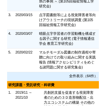
県の事例 ～ (第105回福祉情報工学
研究会)
3.
2020/03/15
点字図書館等による視覚障害者等向
けアウトリーチの現状調査 (第105
回福祉情報工学研究会)
4.
2020/03/07
晴眼点字学習者の学習動機を構成す
る因子に関する研究 (電子情報通信
学会 教育工学研究会)
5.
2020/02/22
マルチモーダル図書の制作過程や寄
贈に向けての取り組みに関する実践
報告 (情報アクセシビリティをめぐ
る諸問題に関する研究集会)
全件表示（64件）
研究課題・受託研究・科研費
1.
2019/11 ～
共創的支援を促進する視覚障害
2021/10
者のための３Ｄ造形物配信・出
力エコシステムの構築 その他の