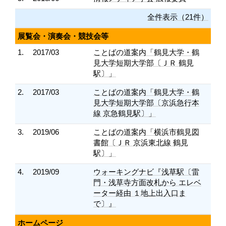
全件表示（21件）
展覧会・演奏会・競技会等
1.
2017/03
ことばの道案内「鶴見大学・鶴
見大学短期大学部〔ＪＲ 鶴見
駅〕」
2.
2017/03
ことばの道案内「鶴見大学・鶴
見大学短期大学部〔京浜急行本
線 京急鶴見駅〕」
3.
2019/06
ことばの道案内「横浜市鶴見図
書館〔ＪＲ 京浜東北線 鶴見
駅〕」
4.
2019/09
ウォーキングナビ『浅草駅〔雷
門・浅草寺方面改札から エレベ
ーター経由 １地上出入口ま
で〕』
ホームページ