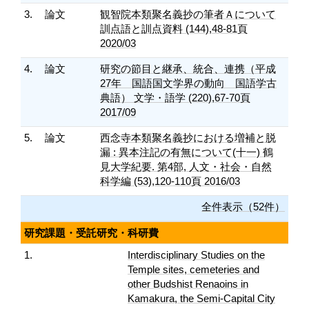
3.
論文
観智院本類聚名義抄の筆者Ａについて
訓点語と訓点資料 (144),48-81頁
2020/03
4.
論文
研究の節目と継承、統合、連携（平成
27年 国語国文学界の動向 国語学古
典語） 文学・語学 (220),67-70頁
2017/09
5.
論文
西念寺本類聚名義抄における増補と脱
漏 : 異本注記の有無について(十一) 鶴
見大学紀要. 第4部, 人文・社会・自然
科学編 (53),120-110頁 2016/03
全件表示（52件）
研究課題・受託研究・科研費
1.
Interdisciplinary Studies on the
Temple sites, cemeteries and
other Budshist Renaoins in
Kamakura, the Semi-Capital City