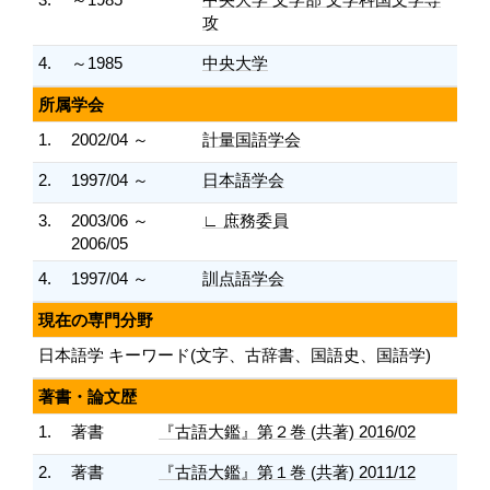
攻
4.
～1985
中央大学
所属学会
1.
2002/04 ～
計量国語学会
2.
1997/04 ～
日本語学会
3.
2003/06 ～
∟ 庶務委員
2006/05
4.
1997/04 ～
訓点語学会
現在の専門分野
日本語学 キーワード(文字、古辞書、国語史、国語学)
著書・論文歴
1.
著書
『古語大鑑』第２巻 (共著) 2016/02
2.
著書
『古語大鑑』第１巻 (共著) 2011/12