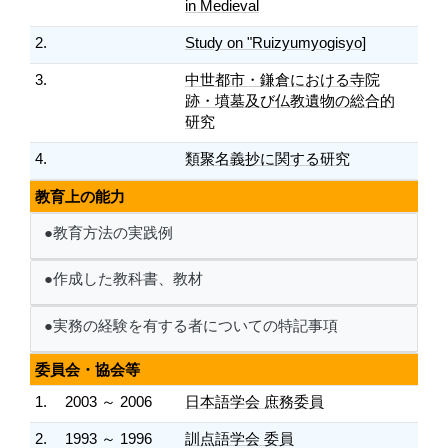
in Medieval
2.
Study on "Ruizyumyogisyo]
3.
中世都市・鎌倉における寺院
跡・墳墓及び仏教遺物の総合的
研究
4.
類聚名義抄に関する研究
教育上の能力
●教育方法の実践例
●作成した教科書、教材
●実務の経験を有する者についての特記事項
委員会・協会等
1.
2003 ～ 2006
日本語学会 庶務委員
2.
1993 ～ 1996
訓点語学会 委員