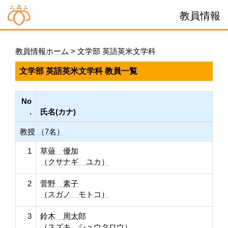
教員情報
教員情報ホーム
> 文学部 英語英米文学科
文学部 英語英米文学科 教員一覧
No
.
氏名(カナ)
教授 （7名）
1
草薙 優加
（クサナギ ユカ）
2
菅野 素子
（スガノ モトコ）
3
鈴木 周太郎
（スズキ シュウタロウ）