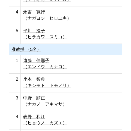
4
永吉 寛行
（ナガヨシ ヒロユキ）
5
平川 澄子
（ヒラカワ スミコ）
准教授 （5名）
1
遠藤 佳那子
（エンドウ カナコ）
2
岸本 智典
（キシモト トモノリ）
3
中野 顕正
（ナカノ アキマサ）
4
表野 和江
（ヒョウノ カズエ）