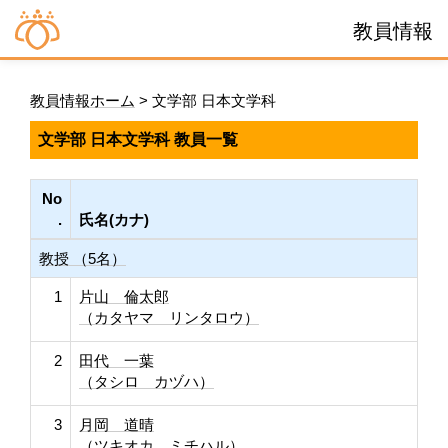
教員情報
教員情報ホーム
> 文学部 日本文学科
文学部 日本文学科 教員一覧
No
.
氏名(カナ)
教授 （5名）
1
片山 倫太郎
（カタヤマ リンタロウ）
2
田代 一葉
（タシロ カヅハ）
3
月岡 道晴
（ツキオカ ミチハル）