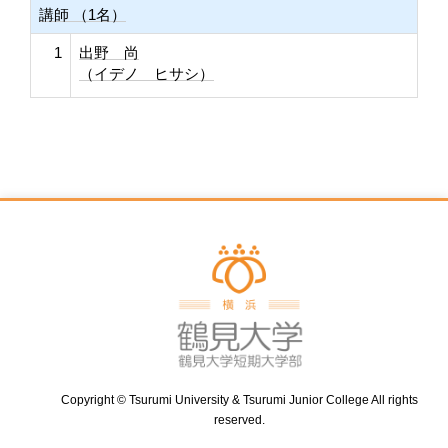
講師 （1名）
1
出野 尚
（イデノ ヒサシ）
Copyright © Tsurumi University & Tsurumi Junior College All rights
reserved.