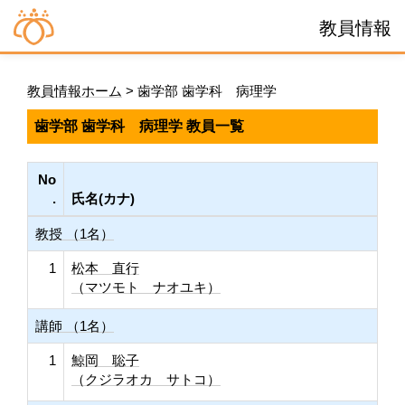
教員情報
教員情報ホーム
> 歯学部 歯学科 病理学
歯学部 歯学科 病理学 教員一覧
No
.
氏名(カナ)
教授 （1名）
1
松本 直行
（マツモト ナオユキ）
講師 （1名）
1
鯨岡 聡子
（クジラオカ サトコ）