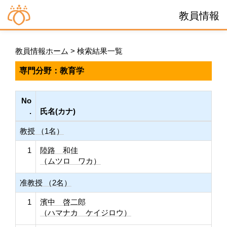
教員情報
教員情報ホーム
> 検索結果一覧
専門分野：教育学
No
.
氏名(カナ)
教授 （1名）
1
陸路 和佳
（ムツロ ワカ）
准教授 （2名）
1
濱中 啓二郎
（ハマナカ ケイジロウ）