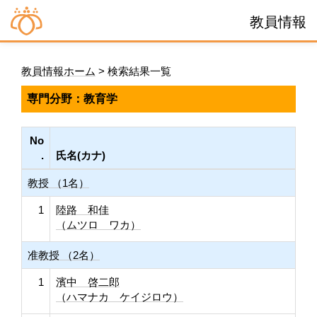
教員情報
教員情報ホーム
> 検索結果一覧
専門分野：教育学
No
.
氏名(カナ)
教授 （1名）
1
陸路 和佳
（ムツロ ワカ）
准教授 （2名）
1
濱中 啓二郎
（ハマナカ ケイジロウ）