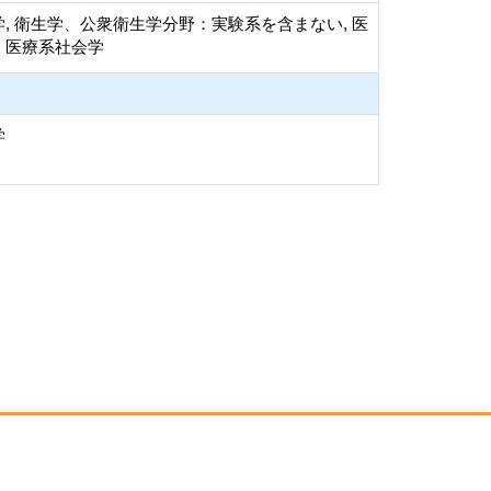
, 衛生学、公衆衛生学分野：実験系を含まない, 医
、医療系社会学
学